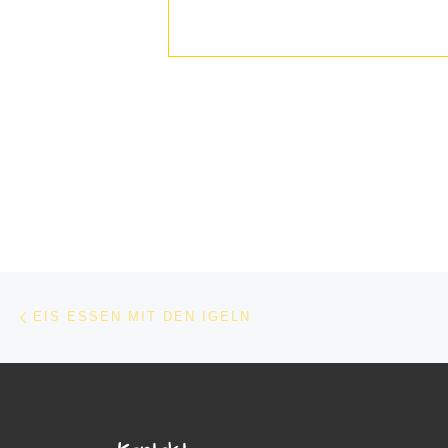
Beitragsnavigation
Vorheriger Beitrag
EIS ESSEN MIT DEN IGELN