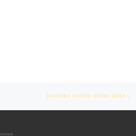
Nä
ISTE
DAMPFER FAHREN ÜBERS MEER
pressum